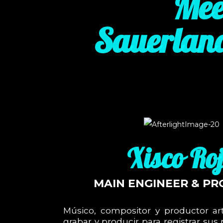
Mee
Sauerlan
Xisco Ro
MAIN ENGINEER & P
Músico, compositor y productor ar
grabar y producir para registrar sus