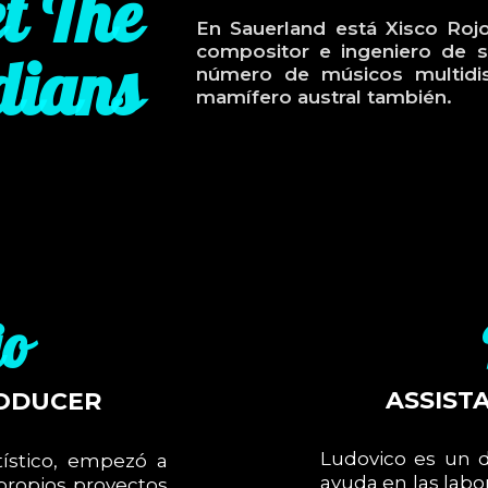
t The
En Sauerland está Xisco Roj
dians
compositor e ingeniero de s
número de músicos multidisc
mamífero austral también.
jo
ASSIST
RODUCER
Ludovico es un d
tístico, empezó a
ayuda en las labo
 propios proyectos