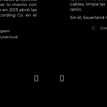
cables, limpia la
acer lo mismo con
ratón.
en 2013 abrió las
cording Co. en el
Sin él, Sauerland n
Con
agram
undcloud